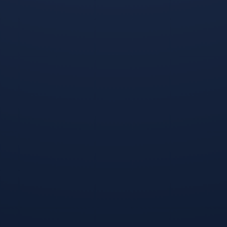
开云体育入口-血战B组，喀麦隆雄
开云体育app-唯一的路，当哥伦
狮怒吼，阿诺德一剑封喉，波兰黄
比亚在A组撕开罗马尼亚的黄昏，
金一代梦碎2026
阿方索·戴维斯用速度重写足球的
语法
开云体育平台APP-萨卡独舞，罗
开云体育官网-致命一击的宿命，
马尼亚绝杀，2026世界杯D组之
姆巴佩与葡萄牙在2026世界杯D组
夜，足球的唯一性被重新定义
的完美风暴
开云体育中国-埃斯塔迪奥·卢斯之
开云sport-宿命对决，唯我独尊，
夜，福登点燃2026世界杯E组，泰
2026世界杯E组关键战，葡萄牙风
国用一场险胜改写足球版图
暴席卷波兰，登贝莱独舞定乾坤