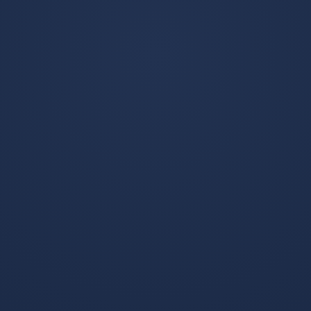
的要素，强烈吸引着人们首先，比赛要素多样化标准的11人
制足球比赛，由两队各派10名球员和1名守门员，共计22人，
在长方形的草地。
7、3法斯蒂诺·阿斯普里拉 他是AC米兰58场比赛不败神话的
终结者，那时他在帕尔马队效力，从那时起他一举成名阿斯
普里拉是一位充满激情的射手，站长最爱看他进球后的庆祝
动作，进球后，他总是高高跃起，来一个潇洒轻灵狂野的前
空翻4弗雷迪·林孔 弗雷迪·林孔曾经作为哥伦比亚国家足球队
队长。
8、NBA联盟是世界上最好的篮球联盟，在这里聚集着全世界
最优秀的篮球运动员，在每年的休赛期这个联盟都热闹非
凡，许多的球队为了争夺总冠军而寻求超级球星的加入，近
十年时间里NBA联盟发生了许多神级的交易操作，有的球队