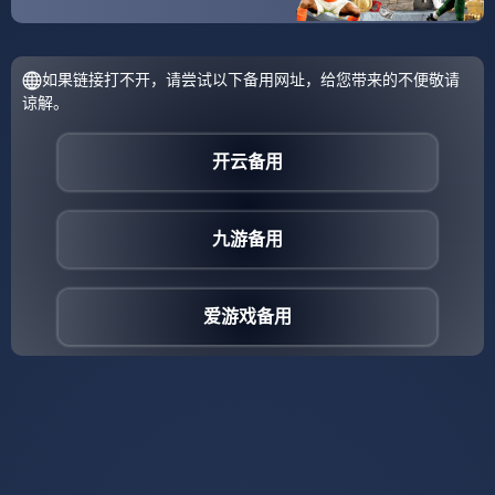
球员”古广明作为南派足球的代表人物，古广明以其娴熟的脚
下技术快速的速度和出色的边锋能力而著称他被誉为“泥鳅”，
因为他在场上总能以灵活的身姿和出色的技术摆脱对手的防
守古广。
5、他的快闪让防守球员和守门员头皮发炸，是闪电地存在于
绿茵场上，是欧陆无法出产的，而诞生于桑巴中最现代攻击
战机，是神一样的存在的神级球员 大罗是一个巴西球员，但
是完全不玩花活，超人的天赋支持他用凡人无法想象的方式
来踢球，这个真的太震撼了但很可惜，他是个巴西穷人出
身，太不自律了，完全不训练，可是没有一。
6、一场精彩的足球比赛，往往能吸引着成千上万的观众，早
已成为电视节目网络转播视频中的重要内容足球的相关消息
以及报道，已成为人们生活中不可或缺的组成部分足球运动