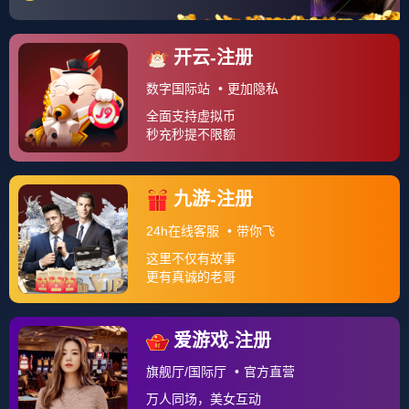
2、对阵 FC 科林斯队FC Corinthians中进球贝利传奇就此诞
生 1958年，他第一次参加FIFA 世界杯#8482时才刚满17岁当
这个名不见经传的弱小少年以眩目的技艺将比赛带入高潮
时，整个世界为之震动了事实上，他是凭借运动员的意志在
巴西第三场比赛对阵原苏联中在先发阵容中出现的贝。