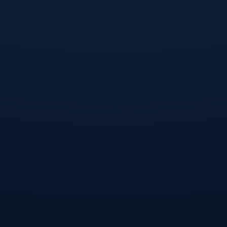
开云体育-逆风翻盘，星光闪耀，2
开云体育app-北极光下的冷门，
026世界杯H组美国绝地逆转巴
布罗佐维奇的致命一击，芬兰书写
西，穆西亚拉一战封神
2026世界杯最热血的神话
发表评论
提交评论