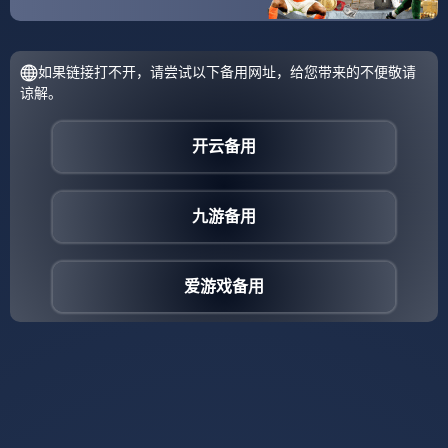
是反向发力转身——那个瞬间，他像一头被激怒的野牛，用
左肩扛开防守，右脚外脚背暴力抽射，皮球擦着立柱飞入网
窝，转播镜头捕捉到素帕纳在进球后原地愣了三秒，随即无
奈地摇头：那不是技术上的失误,而是意志力被彻底碾碎的瞬
间。
这粒进球的核心意义，不在于破门本身，而在于它宣告了波
兰队找到了“对抗唯一解”——不是战术，不是技巧，而是努涅
斯个人意志的孤注一掷，在世界杯历史上，我们见过太多技
术流球队的华丽配合，也见过铁血防线的坚守，但像努涅斯
这样，以个人对抗强度改写比赛气质、逼着整支球队降维
到“力量与坚韧”模式的案例,极为罕见。
泰国的“不屈”与波兰的“代价”：对
抗的残酷美感