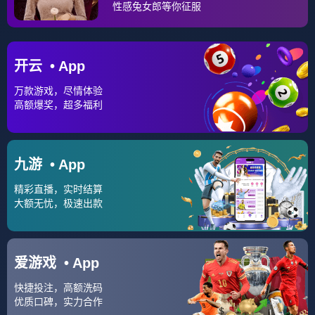
从第一分钟起，泰国队便展现了亚洲足球的进步：他们用三
中场频繁换位，试图切断波兰后腰与锋线的联系，波兰队一
度陷入被动，传球成功率暴跌至71%，连莱万替补席上的表
情都变得凝重，努涅斯做出了一个让全场惊呼的决定——他
不再等待中场输送，而是回撤到中圈弧附近，主动顶住泰国
队身高1米75、以卡位凶狠著称的后卫素帕纳，用一次次胸
口、膝盖、肩膀的近距离碰撞，硬生生将对抗升级到“肉搏级
别”。
努涅斯：从“射手”到“破局者”的角
色蜕变
第34分钟，这粒足以写进世界杯教科书的进球诞生了：波兰
队后场长传，努涅斯背身倚住素帕纳，在对方连续三次拉拽
球衣、膝盖顶撞大腿的情况下，他竟然没有倒地要犯规，而