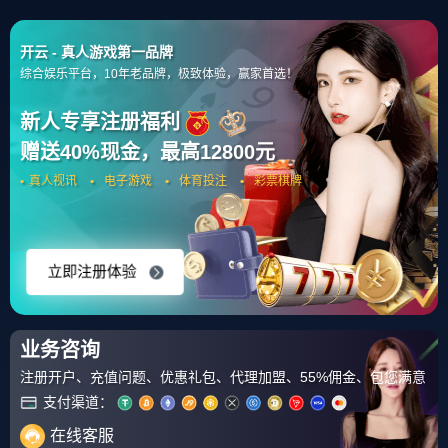
首页
赛程与积分
正文
开云体育登录-孤注一掷的蓝白，当努涅斯在2026世界
杯E组用铁血对抗，为波兰撕开泰国的不败金身
开云
阅读：379
2026-05-24 18:40:58
2026年世界杯E组的赛程表上，波兰对阵泰国——这场比赛
在分组抽签结果揭晓时，被大多数媒体视为“强弱分明的教学
赛”，波兰拥有世界级射手莱万多夫斯基的接班人努涅斯，而
泰国则是亚洲区突围的黑马，靠着整体与速度立足，当比赛
真正在墨西哥城的高原阳光下打响时，所有人意识到：
这注
定是一场没有“常规剧本”的对决。
一场“唯一性”的碰撞：风格、意志
与命运的交点