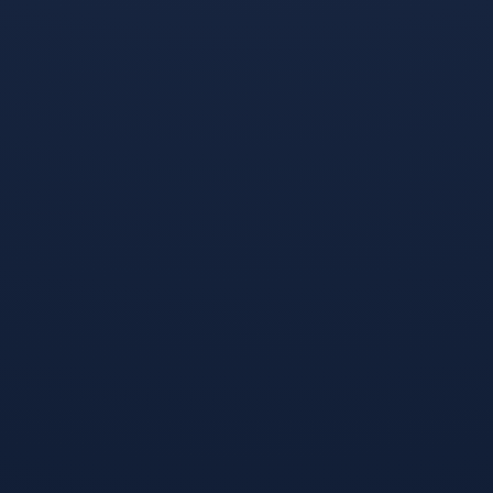
队出场”。
但那条规则，已经无法修改2026年6月22日那晚的比分。
那场比赛，注定成为世界杯历史上唯一一段“梅西为英格兰进
球”的时光碎片。
相关文章
开云体育入口-宿命之夜，2026世
开云体育入口-泰拳破局，桑巴点
界杯E组生死战，德容掌控中场，
睛，2026世界杯E组，维尼修斯在
加纳险胜波兰
加纳的雷声中写下唯一答案