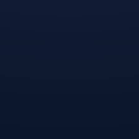
开云体育-逆风翻盘，星光闪耀，2
开云体育app-北极光下的冷门，
026世界杯H组美国绝地逆转巴
布罗佐维奇的致命一击，芬兰书写
西，穆西亚拉一战封神
2026世界杯最热血的神话
发表评论