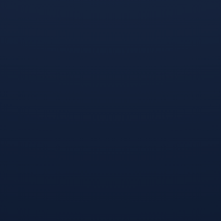
开云体育-轮回的绿茵，2026，当
开云体育登录-血色黎明，2026世
历史在澳大利亚与冰岛之间重演，
界杯出线战，智利铁骑踏碎保加利
齐耶赫成为命运的执笔人
亚，迪亚斯独舞南美之巅
开云体育入口-宿命之夜，2026世
开云体育入口-泰拳破局，桑巴点
界杯E组生死战，德容掌控中场，
睛，2026世界杯E组，维尼修斯在
加纳险胜波兰
加纳的雷声中写下唯一答案
开云sport-当秩序崩塌，2026世界
开云体育app-绿茵孤星，内马尔
杯H组，斯洛伐克横扫巴西，莱万
光芒下的B组压制困局，波兰铁骑
多夫斯基完成致命一击
碾碎厄瓜多尔防线