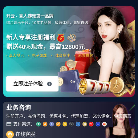
首页
赛程与积分
正文
开云体育入口-唯一性的交响曲，瑞典的贝蒂斯启示与
梅西的世界杯统治
开云
阅读：334
2026-04-22 09:30:03
在足球的世界里,唯一性往往诞生于不可复制的瞬间——它可
能是战术的巧妙演变，也可能是传奇球员的临场爆发，2026
年美加墨世界杯，正成为这样一场唯一性的盛宴：瑞典队
以“带走贝蒂斯”的方式，重塑了北欧足球的坚韧与灵动；而莱
昂内尔·梅西，这位不朽的天才，则在职业生涯的黄昏时刻，
以接管比赛的王者姿态，书写了又一章传奇，这两股力量交
织在一起，奏响了一曲关于足球唯一性的交响曲。
瑞典的“贝蒂斯式”胜利：战术唯一性的绽放