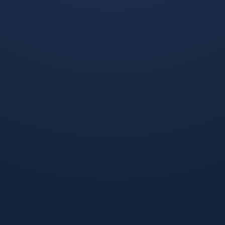
开云体育入口-横滨之夜，蓝武士
开云体育入口-控球为王，绝杀为
刺穿非洲雄狮，佩德里的致命一
冠，2026世界杯C组，日本用致命
击，为2026世界杯C组写下唯一的
一击重演奇迹，哈兰德成最残酷注
宿命诗篇
脚
开云体育官网-冰火奇袭，维尼修
开云体育-1.死亡之组的唯一答
斯的致命一击，书写美加墨世界杯
案，哥伦比亚如何用碾压与绝杀，
唯一剧本
在2026世界杯写下宿命二字