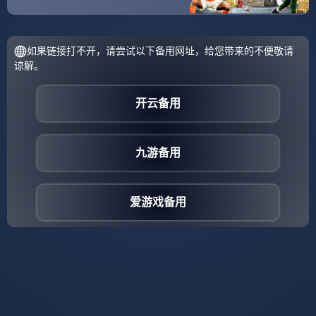
舒马赫罗斯伯格 mgp瓦特尔韦伯 红牛马萨阿隆索 法拉利巴顿
汉密尔顿 迈凯轮塞纳 莲花，迈凯轮，威廉姆斯库特哈德，威
廉姆斯和迈凯轮都待过舒马赫，以前法拉利，现在在奔驰阿
隆索，现在在法拉利汉密尔顿，迈凯轮红牛维特尔韦伯迈凯
轮巴顿汉密尔顿法拉利阿隆索马萨梅赛德斯AMG罗斯博格舒
马赫这。
2023年12月2日，F1威廉姆斯车队官方消息，美国车手萨金
特与车队续约1年，2024年的车手阵容全部确定2024年F1车
手阵容如下红牛维斯塔潘佩雷斯梅赛德斯汉密尔顿拉塞尔法
拉利勒克莱尔赛恩斯迈凯伦诺里斯皮亚斯特里阿斯顿马丁阿
隆索斯托尔alpine加斯利奥康威廉姆斯阿尔本萨金特。
相关文章