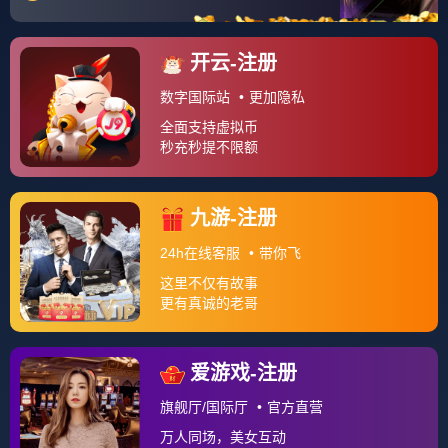
F1生涯车队梅赛德斯玛莎拉蒂范沃尔库伯莲花HWM 获得荣
誉16个分站冠军，生涯416场比赛，307次进入前四，被称
为“没有获得F1总冠军的最伟大车手”五六十年代 赛车 的 标志
性 车手 ，他的 坚持 让更多人了解 并 喜欢上 了 这项 赛事 ，
在这一点 的 意义上 ，他是 当之无愧 的 无。
2022年F1车队包括红牛法拉利迈凯伦路特斯梅赛德斯AMG索
伯阿斯顿·马丁高知特威廉姆斯阿尔法托利和哈斯等车队红牛