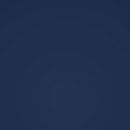
的赛车，又将掀起怎样的风暴？而威廉姆斯的落寞则证明，
失去系统性竞争力的支撑，往日的荣光只会成为今日更显苍
白的背景板。
雷诺对威廉姆斯的完胜,是一个清晰的时代信号，宣告着F1竞
争已进入一个“体系为王”的新纪元，但勒克莱尔的存在，又是
对这个纪元不可或缺的浪漫补充与灵魂质问——在精密计算
与资源堆砌的钢铁洪流中，人类极致技艺与意志的火焰，究
竟能迸发出多大的能量，能在多大程度上改写预设的剧本？