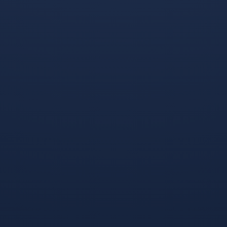
银石的烟尘终将落定,积分已被计入榜单，但这场双重变奏的
余韵，必将长久回荡，它告诉我们，未来的胜利者，必须
是“雷诺”的理性大脑与“勒克莱尔”的滚烫心脏的结合体，而如
何在这二者间找到最佳平衡，或许才是围场中每一个渴望王
座的团队，所需要破解的终极谜题，至于威廉姆斯，他们眼
前的道路或许更为根本：是到了必须彻底重塑那曾经伟大、
如今却已步履蹒跚的“体系”的时候了，否则，无论未来出现多
少颗“勒克莱尔”般的新星，恐也难以照亮那日渐深沉的蓝。
相关文章