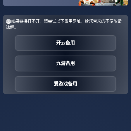
演绎，他仿佛在用轮胎的尖啸告诉世界：纵使座驾有所局
限，顶级车手的巅峰状态，本身便是最可怕的武器。
这便构成了今日银石最深刻的戏剧性一幕：一边，是雷诺车
队凭借体系化优势，对威廉姆斯完成了一场冷静、彻底的技
术与管理层面的“剿杀”；另一边，是勒克莱尔以沸反盈天的个
人才华，在另一条战线上进行的华丽“刺杀”，两种胜利模式，
在此并置与辉映。
当我们深入凝视,会发现勒克莱尔那几乎要灼伤观众视网膜
的“火热”状态，恰恰映照出威廉姆斯乃至部分中场车队当下最
冰冷的核心困境，现代F1，早已不是单凭一位天才车手即能
改天换地的年代，它愈发像一场极度复杂的科技集团军作
战，需要巨量资金、顶尖技术人才、高效工厂、风洞与模拟
器、数据海洋以及无缝协作的团队作为土壤，勒克莱尔的每
一次神乎其技的超越，都在反问：如果给予他一部雷诺级别