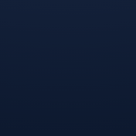
加纳的雷声中写下唯一答案
多夫斯基完成致命一击
开云体育app-绿茵孤星，内马尔
开云体育-逆风翻盘，星光闪耀，2
光芒下的B组压制困局，波兰铁骑
026世界杯H组美国绝地逆转巴
碾碎厄瓜多尔防线
西，穆西亚拉一战封神
开云体育app-北极光下的冷门，
开云sport-鏖战暗夜，唯有一颗星
布罗佐维奇的致命一击，芬兰书写
能照亮，2026世界杯D组，荷兰险
2026世界杯最热血的神话
胜厄瓜多尔，格列兹曼用临场之笔
发表评论
改写命运