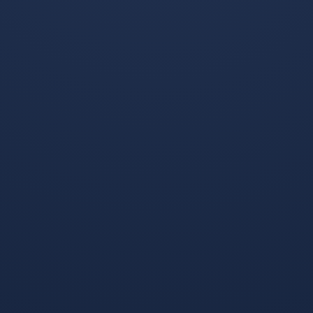
蜃楼最所需的那柄实心铁锤。
终场哨响，“海市”彻底消散，上海队的球员眼中，有幻梦初醒
的恍然与失落，他们并非败给了蛮力，而是败给了另一种更
厚重、更经得起残酷淘洗的篮球哲学，快船的胜利，是一
场“深蓝逻辑”对“轻盈美学”的规训，它向我们昭示：在竞技体
育的终极修罗场，持久的力量、钢铁般的神经、历经磨难而
锻造出的个体绝对能力（如克莱那般），以及将一切浪漫想
象锚定在务实体系中的纪律，往往比一场精心编织的梦幻,拥
有更坚韧的生命力。
篮球场上，可以欣赏“海市”的惊艳，但最终丈量胜利深度的，
永远是那能坠入最深海底、抓住最坚实基岩的“铁锚”，这一
夜，铁锚证明了，它能承载的，不仅是巨舰，还有破碎的星
辰与消散的蜃楼，而真正的冠军之路,总是从认清并拥抱这份