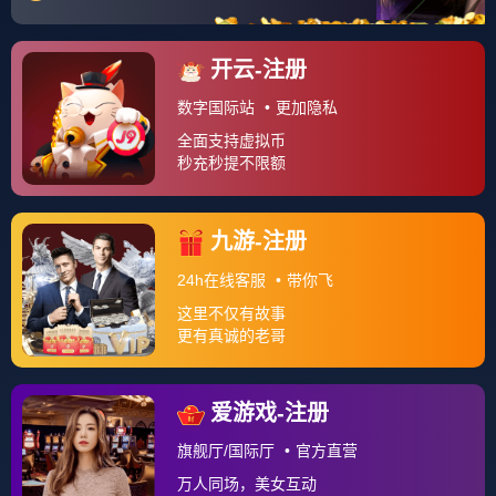
流转，轨迹是水墨画中的游丝，难以捉摸，又总能恰好落在
空位的掌心，他们的进攻没有雷霆万钧的主宰点，却似江南
春雨，绵绵密密，无处不在，三分线外接连绽放的烟花，是
这幅画卷上最炫目的点缀，分差一度如潮水般上涨，看台上
回荡着海啸般的欢呼，这是“体系篮球”美学极致的展现：个体
消融于整体，力量让位于巧思，每一个进球都像一则优美的
寓言，讲述着协作与灵感的胜利，它创造了一个迷人的“，让
观众深信，这片“海市”将永不消散。