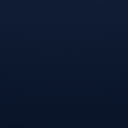
2026世界杯最热血的神话
胜厄瓜多尔，格列兹曼用临场之笔
发表评论
改写命运
提交评论