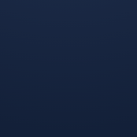
开云体育APP下载-备选
开云体育入口-沙丘之巅的蓝色风
暴，当日本足球用唯一性改写世界
杯剧本
开云体育登录-2026世界杯E组震
开云体育在线-当秩序碾压天赋，2
撼对决，泰国压制波兰，吉鲁上演
026世界杯B组，波兰的钢铁洪流
传奇时刻，攻守流畅谱写经典
与梅西的孤胆救赎