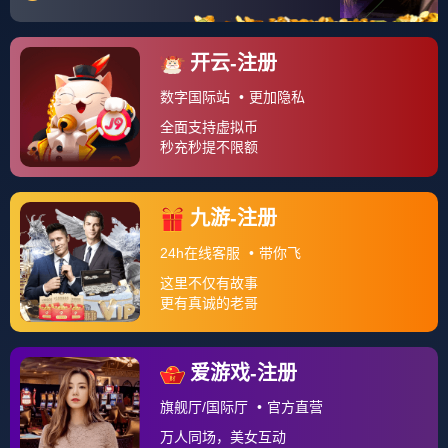
9%，触球次数超过40次，长传准确率更是达到了惊人的8
5%，社交媒体上，“奥纳纳统治级表现”的话题迅速升温，专
家们惊叹于他如何以一人之力,将喀麦隆的后防线从崩溃边缘
一次次拉回。
足球永远不是一个人的游戏，上半场临近结束，风云突变，
毕尔巴鄂竞技突然提升了前场逼抢强度，利用喀麦隆中场的
一次传球失误，迅速打出反击，在短短15分钟内，他们连入
三球，每一次进攻都如手术刀般精准，每一次射门都让奥纳
纳鞭长莫及，这就是足球的残酷美学：即便门将发挥到极
致，当团队防线被整体撕裂,个人的光辉也只能成为背景。