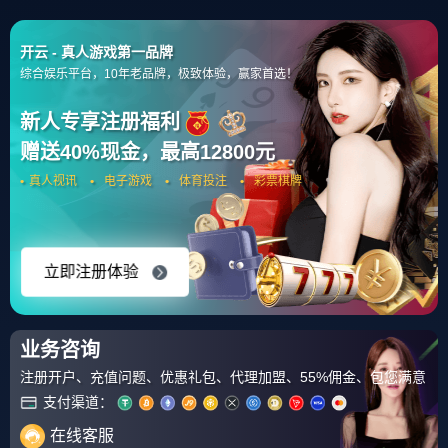
首页
直播回放
正文
开云体育中国-冰与火的交响，奥纳纳统治级数据不敌
毕尔巴鄂单节风暴
开云
阅读：330
2026-02-12 16:00:07
当喀麦隆与毕尔巴鄂竞技在友谊赛的绿茵场上相遇，很少有
人预料到这场看似平常的较量，会演变成一场关于个体辉煌
与团队闪电战的鲜明对话，安德烈·奥纳纳——这位备受瞩目
的门将，在比赛中交出了一份堪称统治级的数据单，然而这
一切，却在毕尔巴鄂竞技狂风骤雨般的单节攻势面前,显得既
悲壮又无奈。
比赛的前半段，俨然是奥纳纳的个人秀，面对毕尔巴鄂潮水
般的进攻，他高接低挡，完成了惊人的8次扑救，其中至少3
次堪称“绝对机会”的封堵，数据显示，他的扑救成功率高达8