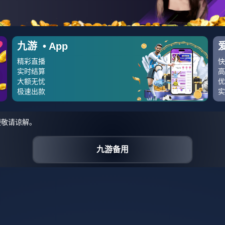
他在禁区弧顶接球，面对厄瓜多尔队长帕乔的贴身紧逼，一个轻
平衡的情况下，用左脚外脚背兜出一记诡异的弧线球，皮球绕过门
腾，这粒进球无论是从技术难度还是观赏性而言,都足以竞争本
化身为铁血斗士，第67分钟，厄瓜多尔发动猛攻，喀麦隆后防
米回防，在一次高速对抗中将厄瓜多尔前锋卡斯蒂略的必进球铲
，他接队友长传，在禁区右侧胸部停球后，面对出击的门将，轻
分钟送出一记过顶长传，助攻替补上场的埃坎比头球锁定4-0的