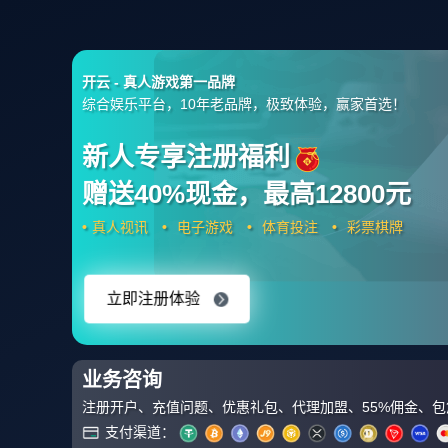
首页
赛程与积分
正文
首页
赛程与积分
新
开云体育app-2026世界杯
迪亚斯独造三球闪耀全场
开云
阅读：242
2026-05-16 18:55:13
评论：0
2026年6月18日，卢赛尔体育场，当喀麦隆的
的强强对话，B组被誉为“死亡之组”，厄瓜多尔与
上赫然写着：喀麦隆4-0厄瓜多尔。
比赛的唯一主角只有一个名字——布莱恩·姆博莫·
开场仅第12分钟，喀麦隆中场断球，迪亚斯在左
切，随即脚腕一抖，竟在人缝中送出一记手术刀般
纳的脚下，后者轻松推射破门，这是喀麦隆在本届