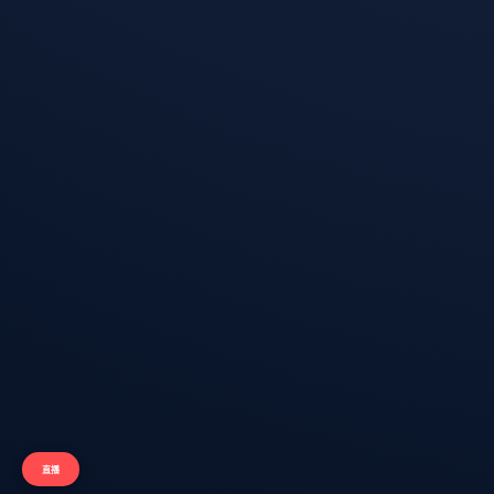
提交评论
Powered By
Z-BlogPHP
Theme By
前端老白