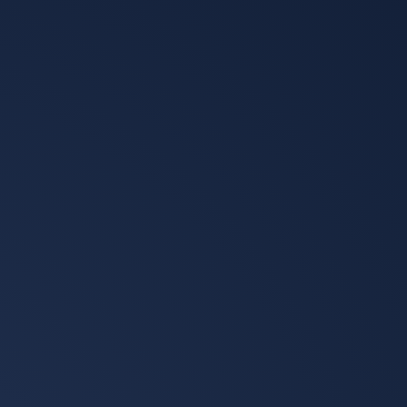
之巅
组暗战，奥斯梅恩如何用一己之力撕裂罗马尼
标签列表
亚的钢铁防线
关注我们
扫一扫关注我们，了解最新精彩内容