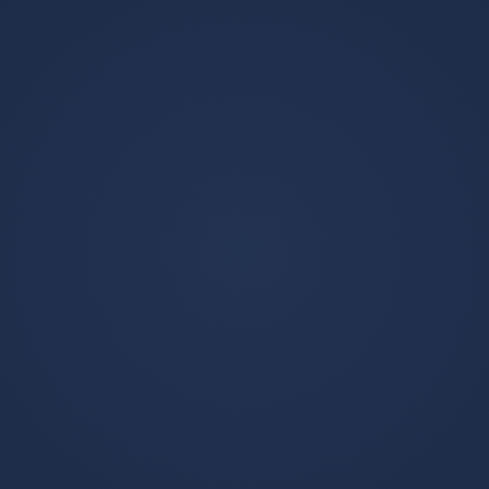
技术统计显示：迪亚斯全场跑动12.7公里，传球成功率91%，
助攻被官方修正为关键传球后由队友完成射门），还有3次关键
亚斯的存在则让这场胜利变得无法被复制。
对性战术，但面对这样的迪亚斯，任何战术都是徒劳，他不是球
更重要的是，全世界见证了一位巨星的诞生，迪亚斯用一场堪称
夏天,喀麦隆不是来陪跑的。
，这一夜,卢赛尔体育场的灯光只为他一人闪耀。