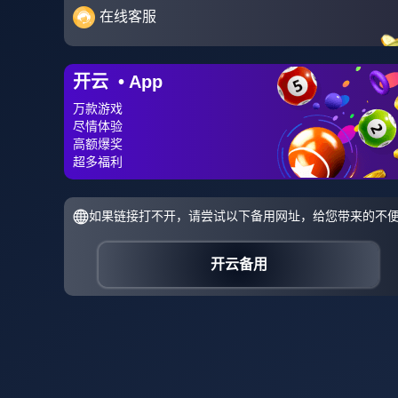
独一无二的天赋。
上半场第33分钟，属于迪亚斯的个人时刻到来，
巧的“马赛回旋”彻底甩开防守，随即在身体失去
将的指尖，擦着远门柱内侧飞入网窝，全场瞬间沸
届世界杯最佳进球。
如果说上半场的迪亚斯是艺术家，那么下半场他则
一度告急，就在此时，迪亚斯从对方半场狂奔60
出底线，这一刻,喀麦隆球迷的掌声经久不息。
第81分钟，迪亚斯完成了他个人表演的最后一笔
巧地挑射破门，完成梅开二度，随后，他又在第88
比分。