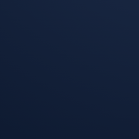
相关文章
开云体育-轮回的绿茵，202
开云体育登录-血色黎明，
6，当历史在澳大利亚与冰岛
6世界杯出线战，智利
之间重演，齐耶赫成为命运的
碎保加利亚，迪亚斯独
执笔人
之巅
开云sport-当秩序崩塌，2026
开云体育app-绿茵孤星
世界杯H组，斯洛伐克横扫巴
尔光芒下的B组压制困
西，莱万多夫斯基完成致命一
兰铁骑碾碎厄瓜多尔
发表评论
击