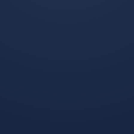
的比分固然震撼，但比比分更震撼的是——在这片绿茵场上，迪亚斯