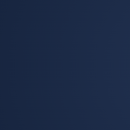
赛后，国际足联官方评选本场最佳球员时没有犹豫，
创造4次关键传球，2粒进球，2次助攻（其中一次
抢断，这个夜晚，喀麦隆的胜利是压倒性的,而迪
厄瓜多尔主帅阿尔法罗赛后承认：“我们准备了针
员，他是这场比赛的唯一主题。”
这场4-0不仅让喀麦隆在B组中占据出线主动权，
完美的“唯一性”表现，向世界宣告：在2026年的
当终场哨声响起，迪亚斯跪倒在草坪上，仰天长啸