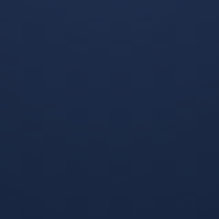
当晨曦最终取代屏幕的微光,都灵的胜负或许已载入史册，迈
阿密的比分也已成定局，但那种由纯粹竞技所激发的战栗、
赞叹与沉思，却会长久留存，我们为何沉醉？或许正因为，
在这绿茵与硬木之上，在古典的悬念与现代的强权之间，我
们窥见的，是人类不断挑战定义“可能”之边界的不灭激情，无
论是以毫米计算的越位线，还是以分贝计量的碾压强度，都
在诉说着同一个古老而新鲜的故事：关于竞争，关于卓越，
关于人类在规则之内，所能创造的、无限接近艺术与暴力
的、极致之美。
这就是焦点,这就是碾压，这就是我们为何在万籁俱寂的深
夜，依然为千里之外的比赛，心潮澎湃，因为那里上演的，
是我们共同想象的，关于超越的寓言。
相关文章