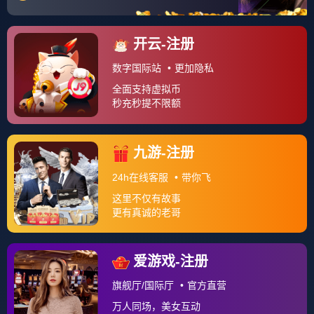
场，斑马军团与那不勒斯蓝的对抗，是意大利足球百年恩怨
的当代回响，这是C.罗纳尔多离去的都灵，是寻找新秩序、
新偶像的焦灼舞台，每一次铲抢都带着地中海的炽热与亚平
宁山麓的冷硬，每一脚传递都可能解开或系紧冠军归属的死
结，战术板上密布的线条是无声的战场，看台上爆发的声浪
是历史的回音，这里的“焦点”，在于微毫——一次越位毫米级
的判读，一记任意球绕过人墙的弧线，一位巨星在重压下是
闪耀还是沉默，这是时间的艺术，是战略与耐心的博弈，是
足球作为“战争替代品”最古典的演绎。