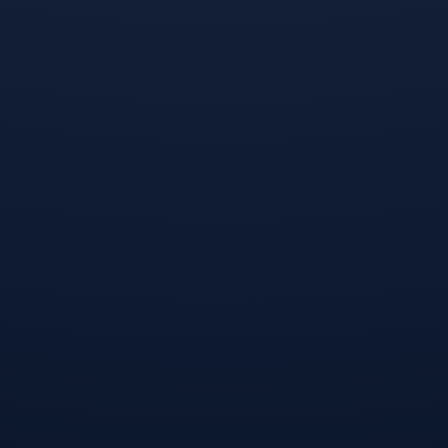
开云体育-逆风翻盘，星光闪耀，2
开云体育app-北极光下的冷门，
026世界杯H组美国绝地逆转巴
布罗佐维奇的致命一击，芬兰书写
西，穆西亚拉一战封神
2026世界杯最热血的神话
开云sport-鏖战暗夜，唯有一颗星
开云体育官网-孤星独耀，2026世
能照亮，2026世界杯D组，荷兰险
界杯半决赛，孙兴慜一个人的战争
胜厄瓜多尔，格列兹曼用临场之笔
与波兰的钢铁囚笼
发表评论
改写命运