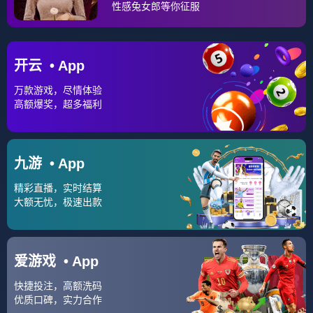
而几乎在同一个夜晚,当大西洋彼岸的迈阿密美航球馆灯光亮
起，一场截然不同的风暴正在上演，这里没有百年宿怨的厚
重，却有着现代篮球最极致的效能与强度，吉米·巴特勒的眼
神如淬火的钢，阿德巴约的掩护像移动的城墙，斯特鲁斯们
射出的三分箭矢，精准地穿透广东宏远防线每一处缝隙，这
不是战术板的缓慢推演，而是熔岩般炽热的实战碾压，是身
体素质、战术执行与意志强度三位一体的绝对展示。“碾压”二
字背后，是现代竞技体育高度专业化、体系化后产生的“代
差”奇观，广东的十一冠荣耀，在另一套更高效、更凶猛、更
不讲理的篮球语言面前，暂时失语，这是空间的征服，是力