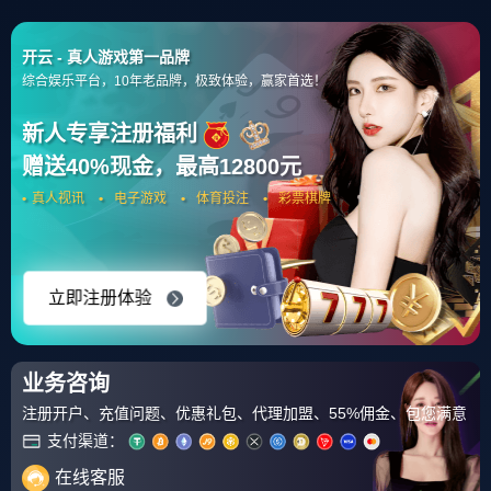
首页
赛程与积分
正文
开云体育入口-绿茵红蓝，跨越时空的竞技交响
开云
阅读：253
2026-03-29 22:05:27
凌晨三点,屏幕上未眠的绿茵与地板上醒着的硬木，被同一个
灵魂的眼睛点燃，一边是亚平宁半岛上，宿敌间剑拔弩张、
呼吸可闻的九十分钟；另一边是地球另一端的球馆里，美式
篮球的飓风正以摧枯拉朽之势席卷过东方的卫冕冠军，两场
战役，一片战场，这是属于现代竞技体育的奇特交响，也是
献给所有“不眠人”的仪式——当意甲焦点战的古老戏剧性，与
迈阿密热火碾过广东宏远的当代力学美学，在某个昏昏欲睡
的黎明被并置，一种超越胜负的、关于竞技本身的宏大叙事
便悄然浮现。
都灵的夜,流淌着黑白的古典与蔚蓝的现代，古老的阿尔卑球