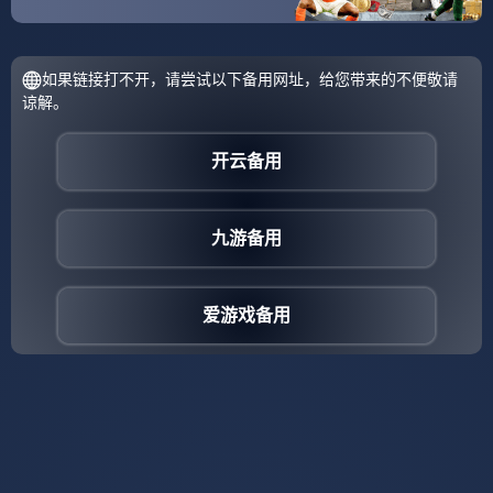
量与速度的直白宣言。
这看似平行宇宙的两场比赛,内核却涌动着同一种炽热的岩浆
——人类对极限的永恒挑战，与那令人沉醉的、结果揭晓前
一刻的绝对未知，绿茵场上的焦灼与篮球馆里的碾压，不过
是这份未知的两种面孔，一张写满悬念的延迟满足，一张是
震撼的即时确认，深夜守候的中国球迷，既为那不勒斯灵光
一现的进攻屏息，也为巴特勒强硬碾入内线的脚步血脉偾
张，他们消费的，早已不是单纯的胜负，而是这种顶级竞技
所提供的情感过山车：古典戏剧的张力，与现代奇观的冲
击，在此刻完成了精神维度的“梦幻联动”。
更深的隐喻在于,这两场比赛，共同勾勒出全球化时代体育的
面貌，意甲的焦点，是欧洲足球深厚底蕴与商业帝国全球辐
射力的缩影；热火的“碾压”，则是NBA篮球文化、训练体系与