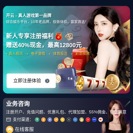
首页
赛程与积分
正文
开云体育平台APP-当拉沃尔杯碾压温网，阿尔卡拉斯
如何成为网球新时代的制胜关键
开云
阅读：298
2026-01-09 03:45:45
当诺瓦克·德约科维奇在2022年拉沃尔杯赛后说出“这是我经历
过最棒的网球周末”，这句评价如同一枚投入平静湖面的石
子，激起了网坛对赛事价值的重新思考，曾几何时，温布尔
登网球锦标赛被视为网球世界不可撼动的圣殿，但近年来，
拉沃尔杯以团队作战、跨代际联手的全新模式，正悄然改变
这项运动的生态格局，而在这一变革浪潮中，卡洛斯·阿尔卡
拉斯——这位西班牙天才少年——成为了这场新旧交替中不
可或缺的制胜关键。
拉沃尔杯的“碾压”逻辑：为什么团队能量正在颠覆传统