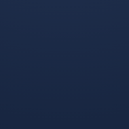
“碾压”一词或许过于绝对，但拉沃尔杯确实用团队激情撕开了
网球个人主义传统的裂缝，阿尔卡拉斯则成为裂缝中透出的
光亮——他的存在证明：顶尖球员不必在“传统捍卫者”与“革
新破坏者”之间二选一，而可以成为连接两个时代的桥梁。
未来的网球版图,或许不再是“大满贯 vs. 其他赛事”的二元格
局，而是“传统荣耀、团队激情、个人突破”的三维生态，在这