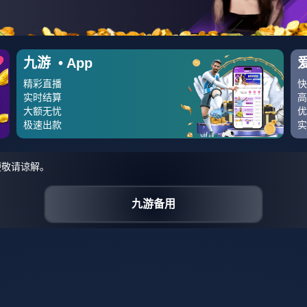
则漏洞，而就是这个漏洞，催生了永恒的传奇。
恐怖压制力，塔迪奇在中场的调度犹如织网，米特罗维奇的头球
们标志性的强硬身体对抗和高效的边中结合，在第24分钟由队
人都在想：童话该结束了吧？