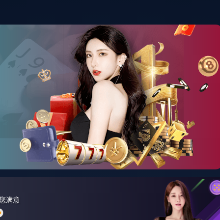
闻与资讯
直播回放
球迷竞猜
世界杯决赛，哥斯达黎加与塞尔维亚的宿命
暴定义永恒
在那一刻凝滞。
人预料到的对决——哥斯达黎加，这个国土面积仅五万平方公
决赛的舞台上，对面是钢铁意志铸就的塞尔维亚，而在两支球
却在决赛中成为了改变历史的“外来者”，是的，这听起来像是一
尔维亚的决赛中发挥关键作用？但故事的魔幻之处恰恰在于
临时规则调整，维尼修斯在小组赛后被“租借”给了哥斯达黎加——