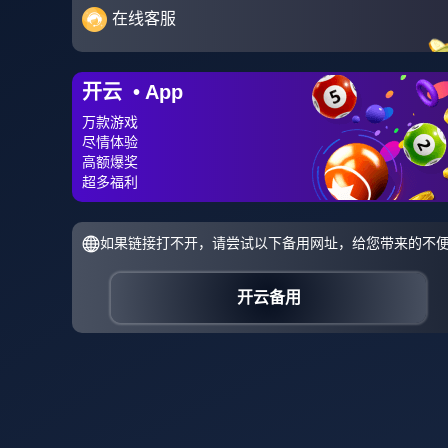
这是一个足球史上从未有过、也再不可能复制的规
比赛的前三十分钟,塞尔维亚展现出了东欧铁骑的
攻门数次威胁哥斯达黎加的城池，塞尔维亚人用他
长米伦科维奇头槌破门，1-0领先，那一刻，所有
但维尼修斯拒绝让童话结束。