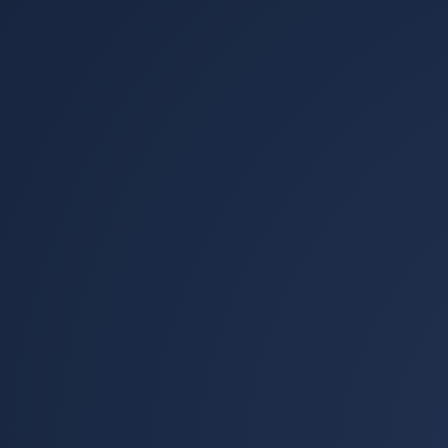
那粒进球仿佛打开了维尼修斯的某个开关,下半场
第56分钟,维尼修斯在禁区前接到球后，连续三
击的门将，划出一道诡异的弧线坠入网窝——2-
尔维亚后卫们在赛后承认：“我们不知道该怎么防守