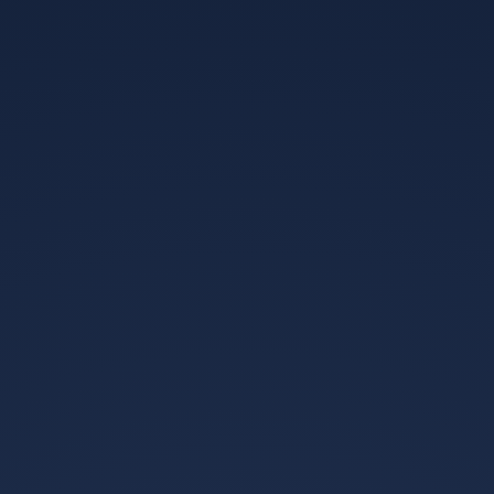
两名塞尔维亚防守球员的包夹，他没有选择惯常的内切突破，而是
一记近乎完美的弧线球兜向远角——球击中横梁下沿弹入网
的欢呼，而是来自全世界球迷的灵魂共振。