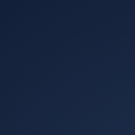
第38分钟,他在左边路接到坎贝尔的横传，面对
一个反向的脚后跟拉球，瞬间摆脱了防守，随后用
窝，世界波！1-1！安联球场沸腾了，不是德国人