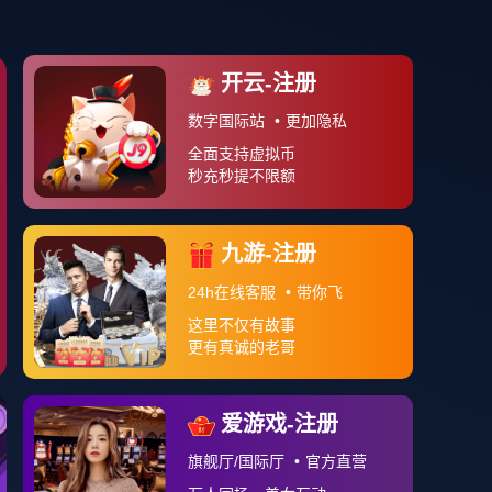
搜索
排行榜
热门文章
最多评论
随机文章
开云体育在线-拜仁封神夜！数据铁幕锁死姆巴佩，欧冠登顶的终极密码
开云sport-罗马力克墨西哥，坎特送出助攻
开云体育官网-步行者逆转尼日利亚男篮，莫兰特一己之力扛起全队
开云体育在线-拜仁完胜加拿大，范佩西制霸全场的简单介绍
开云体育官网-西班牙网球队翻盘法国网球队，西西帕斯高光表现的简单介绍
开云sport-印度羽毛球队逆转泰国羽毛球队，安赛龙高光表现的简单介绍
开云体育中国-FLY险胜Astralis，Kanavi统治全场的简单介绍
开云体育APP下载-美国爆冷墨西哥，坎特关键制胜的简单介绍