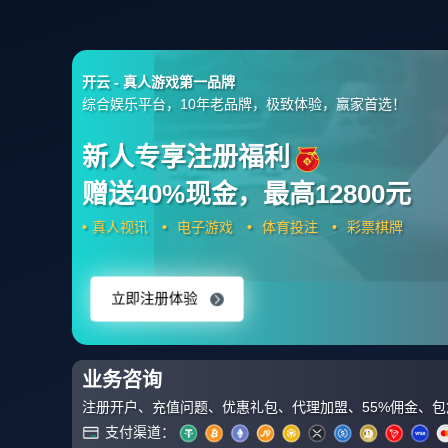
首页
赛程与积分
正文
首页
赛程与积分
新
开云体育-孤星之耀，2026
对决，维尼修斯用一场进攻风
开云
阅读：149
2026-06-05 00:05:31
评论：0
2026年7月15日,慕尼黑安联球场，九万人的呼吸
这不是一场普通的决赛,这是一场足球史上从未有
里、人口不足五百万的中美洲小国，站在了世界杯
队之间，一个巴西人成为了这场比赛的唯一主角。
维尼修斯·儒尼奥尔，身披桑巴军团的10号战袍，
个悖论——一个巴西人，如何在哥斯达黎加对阵塞
此：由于一场涉及多国足协的协议风波和FIFA的