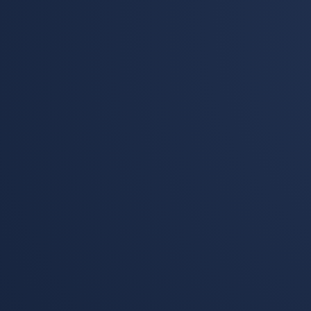
第72分钟,当塞尔维亚通过一次角球配合将比分扳
长途奔袭60米，途中晃过了三名防守球员，最后
友博尔赫斯推空门得分——3-2，这一球，将个人
这次助攻，是2026年世界杯最完美的足球艺术品。
比赛最后十分钟,塞尔维亚倾巢而出，试图将比赛
截，随即发动反击，在禁区弧顶被放倒，为哥斯达
大力沉的电梯球越过人墙，直挂死角——4-2！